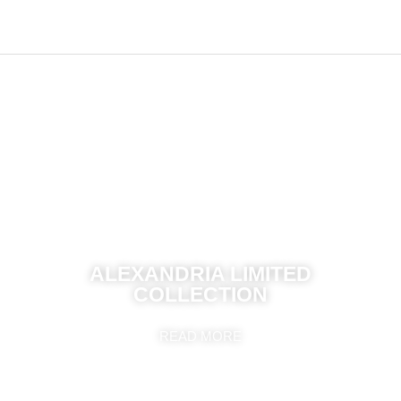
შესვლა / რეგისტრაცია
0
სურვილების სია
0
items
/
0.00
₾
ᲡᲐᲛᲙᲐᲣᲚᲔᲑᲘ
ᲑᲠᲘᲚᲘᲐᲜᲢᲔᲑᲘ
ᲙᲝᲚᲔᲥᲪᲘᲔᲑᲘ
ᲐᲥᲡᲔᲡᲣᲐᲠᲔᲑᲘ
ᲛᲘᲜᲐᲜᲥᲐᲠᲘ
ᲕᲘᲥᲢᲝᲠᲘᲐ
Menu
ALEXANDRIA LIMITED
COLLECTION
READ MORE
შესვლა / რეგისტრაცია
0
items
/
0.00
₾