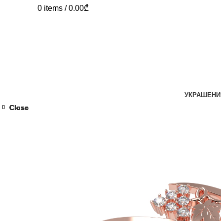
0
items
/
0.00
₾
УКРАШЕНИ
Close
Close
Close
Close
Close
Close
Close
Close