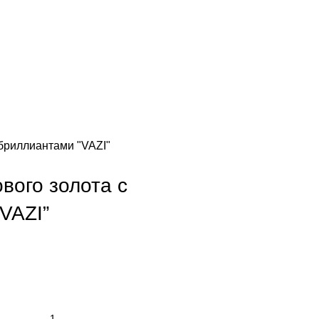
 бриллиантами "VAZI"
вого золота с
VAZI”