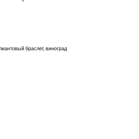
лиантовый браслет
,
виноград