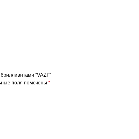
 с бриллиантами “VAZI””
ьные поля помечены
*