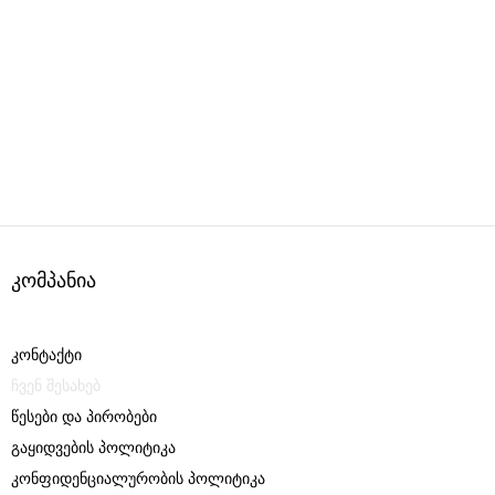
ᲙᲝᲛᲞᲐᲜᲘᲐ
ᲙᲝᲜᲢᲐᲥᲢᲘ
ᲩᲕᲔᲜ ᲨᲔᲡᲐᲮᲔᲑ
ᲬᲔᲡᲔᲑᲘ ᲓᲐ ᲞᲘᲠᲝᲑᲔᲑᲘ
ᲒᲐᲧᲘᲓᲕᲔᲑᲘᲡ ᲞᲝᲚᲘᲢᲘᲙᲐ
ᲙᲝᲜᲤᲘᲓᲔᲜᲪᲘᲐᲚᲣᲠᲝᲑᲘᲡ ᲞᲝᲚᲘᲢᲘᲙᲐ