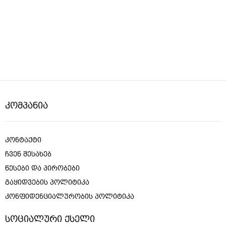
ᲙᲝᲛᲞᲐᲜᲘᲐ
ᲙᲝᲜᲢᲐᲥᲢᲘ
ᲩᲕᲔᲜ ᲨᲔᲡᲐᲮᲔᲑ
ᲬᲔᲡᲔᲑᲘ ᲓᲐ ᲞᲘᲠᲝᲑᲔᲑᲘ
ᲒᲐᲧᲘᲓᲕᲔᲑᲘᲡ ᲞᲝᲚᲘᲢᲘᲙᲐ
ᲙᲝᲜᲤᲘᲓᲔᲜᲪᲘᲐᲚᲣᲠᲝᲑᲘᲡ ᲞᲝᲚᲘᲢᲘᲙᲐ
ᲡᲝᲪᲘᲐᲚᲣᲠᲘ ᲥᲡᲔᲚᲘ