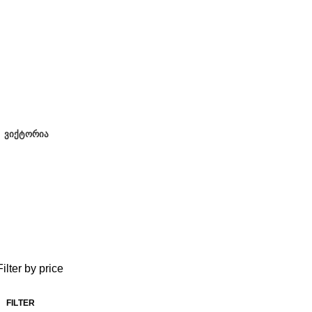
ᲕᲘᲥᲢᲝᲠᲘᲐ
Filter by price
FILTER